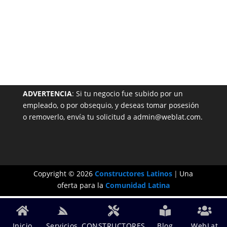
NUESTRA PÁGINA EN EL DIRECTORIO
ADVERTENCIA
: Si tu negocio fue subido por un
empleado, o por obsequio, y deseas tomar posesión
o removerlo, envía tu solicitud a admin@weblat.com.
Copyright © 2026
Constructores Latinos
|
Una
oferta para la
Comunidad Latina
Inicio
Servicios
CONSTRUCTORES
Blog
WebLat