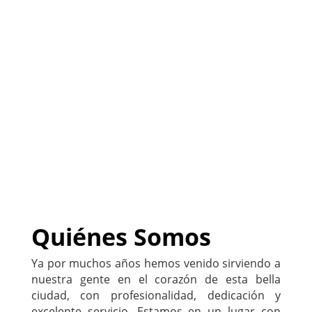
(
Sitio listo para
PERSONALIZARLO con tu
negocio
)
222-333-5555
Quiénes Somos
Ya por muchos años hemos venido sirviendo a
nuestra gente en el corazón de esta bella
ciudad, con profesionalidad, dedicación y
excelente servicio. Estamos en un lugar con