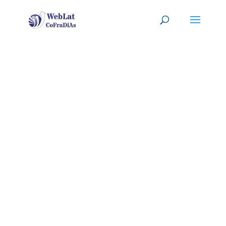
BRADFORD,
R.U.
Tu constructor latino, a tu
servicio